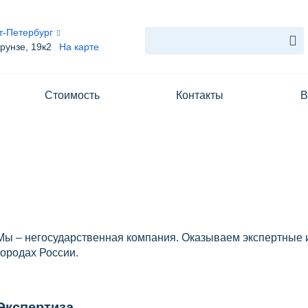
т-Петербург
рунзе, 19к2
На карте
Услуги
Стоимость
Контакты
В
Блог
Стоимость
Контакты
Вопрос-ответ
О нас
Мы – негосударственная компания. Оказываем экспертные и
городах России.
Экспертиза