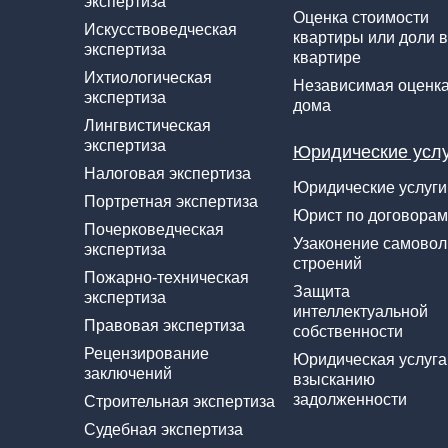
экспертиза
Оценка стоимости
Искусствоведческая
квартиры или доли в
экспертиза
квартире
Ихтиологическая
Независимая оценк
экспертиза
дома
Лингвистическая
экспертиза
Юридические усл
Налоговая экспертиза
Юридические услуги
Портретная экспертиза
Юрист по договорам
Почерковедческая
Узаконение самово
экспертиза
строений
Пожарно-техническая
Защита
экспертиза
интеллектуальной
Правовая экспертиза
собственности
Рецензирование
Юридическая услуга
заключений
взысканию
задолженности
Строительная экспертиза
Судебная экспертиза