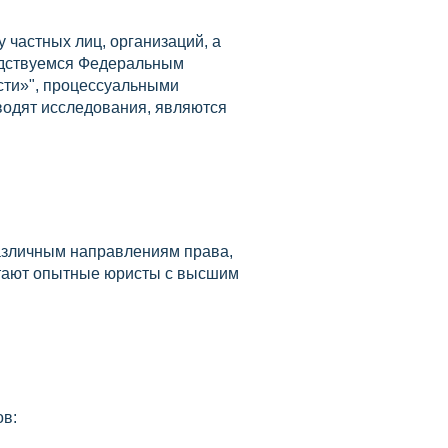
 частных лиц, организаций, а
водствуемся Федеральным
сти»", процессуальными
водят исследования, являются
азличным направлениям права,
отают опытные юристы с высшим
ов: